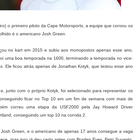
iro) o primeiro piloto da Cape Motorsports, a equipe que coroou os
lhido é o americano Josh Green.
çou no kart em 2015 e subiu aos monopostos apenas esse ano,
Foi uma boa temporada na 1600, terminando a temporada no vice-
os. Ele ficou atrás apenas de Jonathan Kotyk, que testou esse ano
 junto com o próprio Kotyk, foi selecionado para representar os
 conseguindo ficar no Top 10 em um fim de semana com mais de
ambém correu uma etapa da USF2000 pela Jay Howard Driver
tland; conseguindo um top 10 na corrida 2.
e Josh Green, e o americano de apenas 17 anos consegue a vaga
ce, mas isso já deu certo antes com Braden Eves, Petri Suvanto,