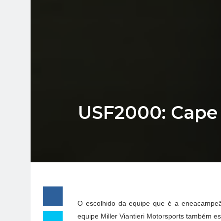
USF2000: Cape 
O escolhido da equipe que é a eneacampeã
equipe Miller Viantieri Motorsports também es