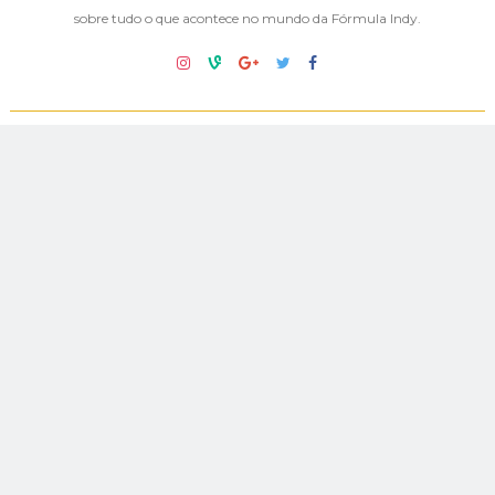
sobre tudo o que acontece no mundo da Fórmula Indy.
2 COMENTÁRIOS:
Anônimo
Responder
9 de fevereiro de 2015 às 14:52
Dá pra explicar? O governo do DF cancelou a
prova e disse que não tinha recursos. Uma
semana depois libera 20 milhões... Essa história
tá muito mal contada.
Explica Rollemberg.
-_-
Responder
9 de fevereiro de 2015 às 23:18