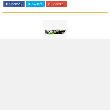
facebook
twitter
google+
-_-
O Indy Center Brasil é o lugar certo para quem deseja ficar informado
sobre tudo o que acontece no mundo da Fórmula Indy.
NENHUM COMENTÁRIO:
POSTAR UM COMENTÁRIO