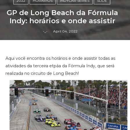
2022
HORÁRIOS
INDYCAR SERIES
SLIDE
GP de Long Beach da Fórmula
Indy: horários e onde assistir
-_-
April 04, 2022
Aqui você encontra os horários e onde assistir todas as
atividades da terceira etpáa da Fórmula Indy, que será
realizada no circuito de Long Beach!