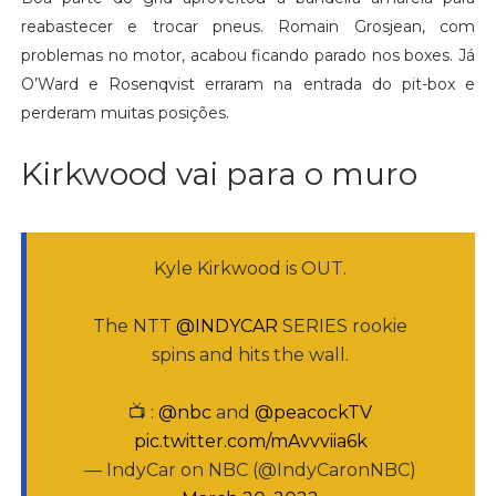
reabastecer e trocar pneus. Romain Grosjean, com
problemas no motor, acabou ficando parado nos boxes. Já
O’Ward e Rosenqvist erraram na entrada do pit-box e
perderam muitas posições.
Kirkwood vai para o muro
Kyle Kirkwood is OUT.
The NTT
@INDYCAR
SERIES rookie
spins and hits the wall.
📺 :
@nbc
and
@peacockTV
pic.twitter.com/mAvvviia6k
— IndyCar on NBC (@IndyCaronNBC)