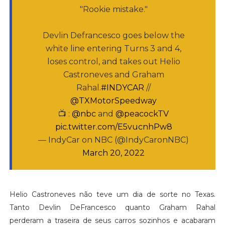
"Rookie mistake."
Devlin Defrancesco goes below the
white line entering Turns 3 and 4,
loses control, and takes out Helio
Castroneves and Graham
Rahal.
#INDYCAR
//
@TXMotorSpeedway
📺 :
@nbc
and
@peacockTV
pic.twitter.com/E5vucnhPw8
— IndyCar on NBC (@IndyCaronNBC)
March 20, 2022
Helio Castroneves não teve um dia de sorte no Texas.
Tanto Devlin DeFrancesco quanto Graham Rahal
perderam a traseira de seus carros sozinhos e acabaram