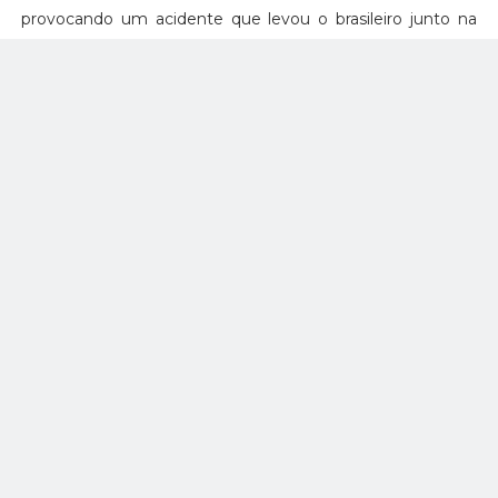
provocando um acidente que levou o brasileiro junto na
entrada da curva 4.
A partir daí, veio mais um longo período de pace-car.
Callum Ilott, da Juncos, utilizou o período para mais um pit-
stop, enquanto Felix Rosenqvist acabou recolhendo com
um problema na suspensão traseira e acabou
abandonando a corrida.
Final eletrizante e vitória de
Newgarden
RETWEET to congratulate
@josefnewgarden
on his WIN at
@TXMotorSpeedway
!