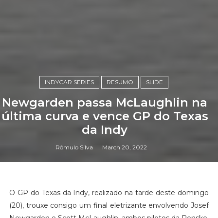
INDYCAR SERIES
RESUMO
SLIDE
Newgarden passa McLaughlin na
última curva e vence GP do Texas
da Indy
Rômulo Silva
March 20, 2022
O GP do Texas da Indy, realizado na tarde deste domingo
(20), trouxe consigo um final eletrizante envolvendo Josef
Newgarden e Scott McLaughlin, ambos pilotos da Penske.