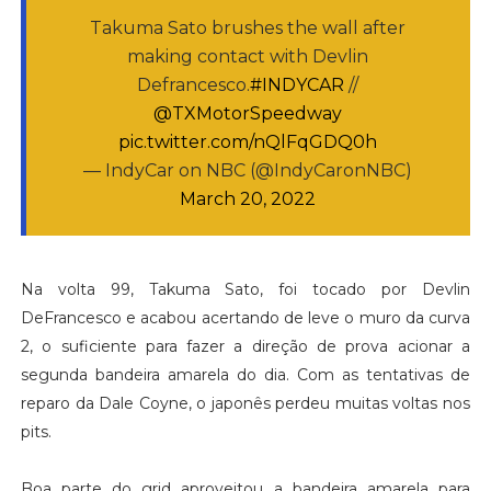
Takuma Sato brushes the wall after
making contact with Devlin
Defrancesco.
#INDYCAR
//
@TXMotorSpeedway
pic.twitter.com/nQlFqGDQ0h
— IndyCar on NBC (@IndyCaronNBC)
March 20, 2022
Na volta 99, Takuma Sato, foi tocado por Devlin
DeFrancesco e acabou acertando de leve o muro da curva
2, o suficiente para fazer a direção de prova acionar a
segunda bandeira amarela do dia. Com as tentativas de
reparo da Dale Coyne, o japonês perdeu muitas voltas nos
pits.
Boa parte do grid aproveitou a bandeira amarela para