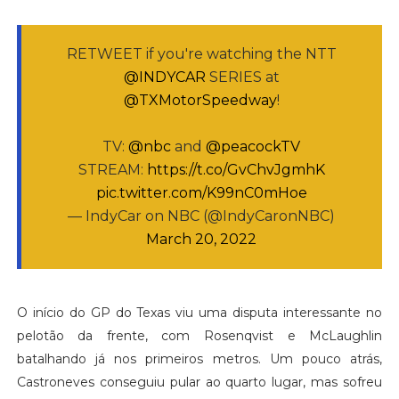
RETWEET if you're watching the NTT
@INDYCAR
SERIES at
@TXMotorSpeedway
!
TV:
@nbc
and
@peacockTV
STREAM:
https://t.co/GvChvJgmhK
pic.twitter.com/K99nC0mHoe
— IndyCar on NBC (@IndyCaronNBC)
March 20, 2022
O início do GP do Texas viu uma disputa interessante no
pelotão da frente, com Rosenqvist e McLaughlin
batalhando já nos primeiros metros. Um pouco atrás,
Castroneves conseguiu pular ao quarto lugar, mas sofreu