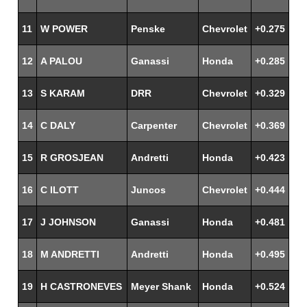
11
W POWER
Penske
Chevrolet
+0.275
12
A PALOU
Ganassi
Honda
+0.285
13
S KARAM
DRR
Chevrolet
+0.329
14
C DALY
Carpenter
Chevrolet
+0.369
15
R GROSJEAN
Andretti
Honda
+0.423
16
C ILOTT
Juncos
Chevrolet
+0.444
17
J JOHNSON
Ganassi
Honda
+0.481
18
M ANDRETTI
Andretti
Honda
+0.495
19
H CASTRONEVES
Meyer Shank
Honda
+0.524