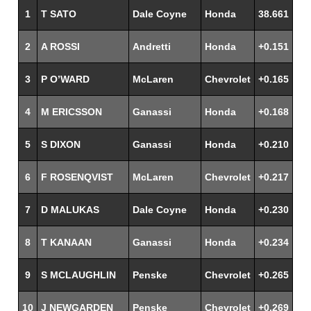
1
T SATO
Dale Coyne
Honda
38.661
2
A ROSSI
Andretti
Honda
+0.151
3
P O’WARD
McLaren
Chevrolet
+0.165
4
M ERICSSON
Ganassi
Honda
+0.168
5
S DIXON
Ganassi
Honda
+0.210
6
F ROSENQVIST
McLaren
Chevrolet
+0.217
7
D MALUKAS
Dale Coyne
Honda
+0.230
8
T KANAAN
Ganassi
Honda
+0.234
9
S MCLAUGHLIN
Penske
Chevrolet
+0.265
10
J NEWGARDEN
Penske
Chevrolet
+0.269