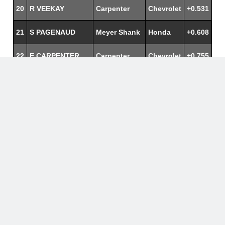
20
R VEEKAY
Carpenter
Chevrolet
+0.531
21
S PAGENAUD
Meyer Shank
Honda
+0.608
22
E CARPENTER
Carpenter
Chevrolet
+0.755
23
D KELLETT
Foyt
Chevrolet
+0.959
24
G RAHAL
RLL
Honda
+1.018
25
D DEFRANCESCO
Andretti
Honda
+1.138
26
S FERRUCCI
DRR
Chevrolet
+1.051
27
S WILSON
DragonSpeed
Chevrolet
+1.121
28
J HILDEBRAND
Foyt
Chevrolet
+1.127
29
K KIRKWOOD
Foyt
Chevrolet
+1.150