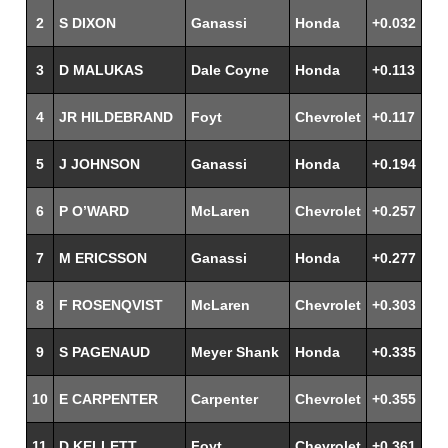
2
S DIXON
Ganassi
Honda
+0.032
3
D MALUKAS
Dale Coyne
Honda
+0.113
4
JR HILDEBRAND
Foyt
Chevrolet
+0.117
5
J JOHNSON
Ganassi
Honda
+0.194
6
P O’WARD
McLaren
Chevrolet
+0.257
7
M ERICSSON
Ganassi
Honda
+0.277
8
F ROSENQVIST
McLaren
Chevrolet
+0.303
9
S PAGENAUD
Meyer Shank
Honda
+0.335
10
E CARPENTER
Carpenter
Chevrolet
+0.355
11
D KELLETT
Foyt
Chevrolet
+0.361