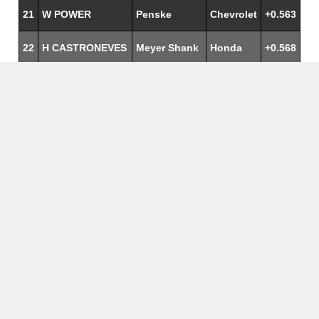
21
W POWER
Penske
Chevrolet
+0.563
22
H CASTRONEVES
Meyer Shank
Honda
+0.568
23
R GROSJEAN
Andretti
Honda
+0.578
24
C ILOTT
Juncos
Chevrolet
+0.617
25
JP MONTOYA
McLaren
Chevrolet
+0.618
26
S FERRUCCI
DRR
Chevrolet
+0.636
27
G RAHAL
RLL
Honda
+0.657
28
A ROSSI
Andretti
Honda
+0.683
29
T KANAAN
Ganassi
Honda
+0.693
30
S KARAM
DRR
Chevrolet
+0.701