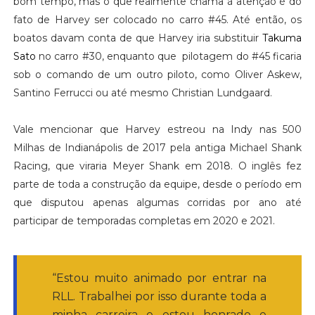
bom tempo, mas o que realmente chama à atenção é do
fato de Harvey ser colocado no carro #45. Até então, os
boatos davam conta de que Harvey iria substituir
Takuma
Sato
no carro #30, enquanto que pilotagem do #45 ficaria
sob o comando de um outro piloto, como Oliver Askew,
Santino Ferrucci ou até mesmo Christian Lundgaard.
Vale mencionar que Harvey estreou na Indy nas 500
Milhas de Indianápolis de 2017 pela antiga Michael Shank
Racing, que viraria Meyer Shank em 2018. O inglês fez
parte de toda a construção da equipe, desde o período em
que disputou apenas algumas corridas por ano até
participar de temporadas completas em 2020 e 2021.
“Estou muito animado por entrar na
RLL. Trabalhei por isso durante toda a
minha carreira e estou honrado e