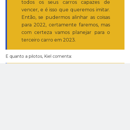
todos os seus carros capazes de
vencer, e é isso que queremos imitar.
Então, se pudermos alinhar as coisas
para 2022, certamente faremos, mas
com certeza vamos planejar para o
terceiro carro em 2023.
E quanto a pilotos, Kiel comenta:
Nós temos uma shortlist e, se
conseguirmos conseguir alguém que
pensamos ser capaz de vencer, vamos
tentar juntar as peças já para 22; do
contrário, usaremos 2022 para
garantir que encontraremos o piloto e
projeto certo para 23.