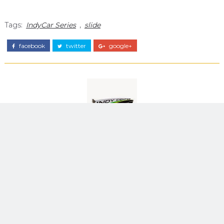
Tags:
IndyCar Series
,
slide
facebook
twitter
google+
-_-
O Indy Center Brasil é o lugar certo para quem deseja ficar informado
sobre tudo o que acontece no mundo da Fórmula Indy.