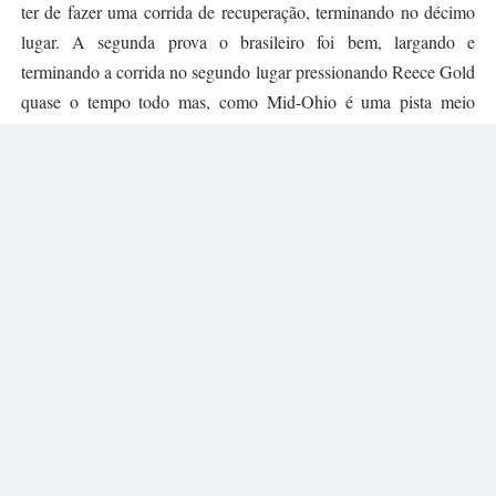
ter de fazer uma corrida de recuperação, terminando no décimo
lugar. A segunda prova o brasileiro foi bem, largando e
terminando a corrida no segundo lugar pressionando Reece Gold
quase o tempo todo mas, como Mid-Ohio é uma pista meio
difícil de ultrapassar, Dudu teve que se contentar com o segundo
lugar. Na terceira e última prova Dudu conseguiu a terceira
melhor volta na corrida 2 e por isso largou da terceira posição na
corrida 3, mas não largou muito bem, caiu para o sétimo lugar e
lá ficou até o fim da prova.
Novamente, não são resultados ruins, tanto é que o brasileiro
conseguiu descontar oito pontos para o líder Rasmussen e chegar
um pouco mais perto na briga pelo título, mas como Reece Gold
teve um ótimo fim de semana com bastante regularidade,
Barrichello acabou ficando mais 29 pontos atrás do vice-líder,
fazendo a busca pelo segundo lugar um pouco mais complicada.