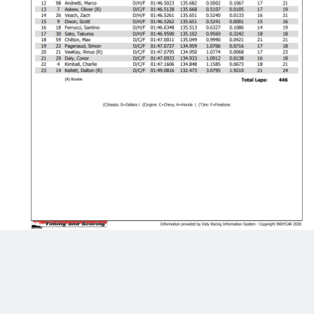
O treino classificatório está marcado para às 15h30 e a corrida
1 para às 18h. Até a próxima!
Saiba mais!