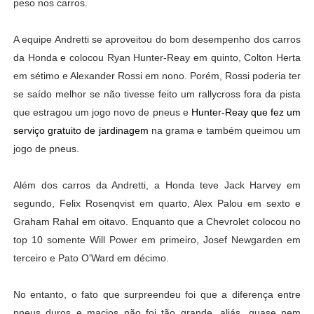
peso nos carros.
A equipe Andretti se aproveitou do bom desempenho dos carros
da Honda e colocou Ryan Hunter-Reay em quinto, Colton Herta
em sétimo e Alexander Rossi em nono. Porém, Rossi poderia ter
se saído melhor se não tivesse feito um rallycross fora da pista
que estragou um jogo novo de pneus e
Hunter-Reay que fez um
serviço gratuito de jardinagem
na grama e também queimou um
jogo de pneus.
Além dos carros da Andretti, a Honda teve Jack Harvey em
segundo, Felix Rosenqvist em quarto, Alex Palou em sexto e
Graham Rahal em oitavo. Enquanto que a Chevrolet colocou no
top 10 somente Will Power em primeiro, Josef Newgarden em
terceiro e Pato O'Ward em décimo.
No entanto, o fato que surpreendeu foi que a diferença entre
pneus duros e macios não foi tão grande, aliás, quase nem