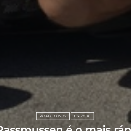
ROAD TO INDY
USF2000
assmussen é o mais rápi