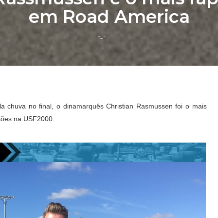
em Road America
-_-
la chuva no final, o dinamarquês Christian Rasmussen foi o mais
ssões na USF2000.