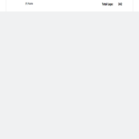
Spencer Pigot foi o único Chevy no top 10 além dos carros da
Penske
O treino classificatório está previsto para acontecer na tarde de
hoje às 16h, horário de Brasília. O resumo completo você pode
acompanhar aqui no Indy Center Brasil e a cobertura em tempo
real no
Twitter dos nossos parceiros do IndyCar da Depressão
.
Tags:
2019
,
IndyCar Series
,
Resumo
facebook
twitter
google+