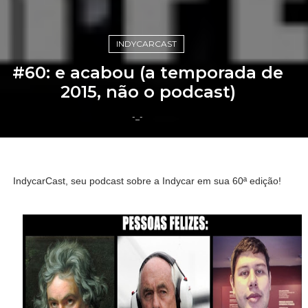
INDYCARCAST
#60: e acabou (a temporada de
2015, não o podcast)
-_-
IndycarCast, seu podcast sobre a Indycar em sua 60ª edição!