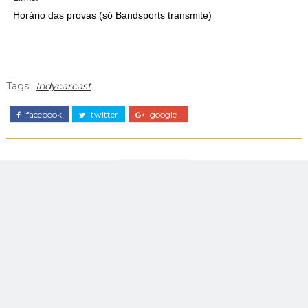
Horário das provas (só Bandsports transmite)
Tags:
Indycarcast
facebook
twitter
google+
-_-
O Indy Center Brasil é o lugar certo para quem deseja ficar informado
sobre tudo o que acontece no mundo da Fórmula Indy.