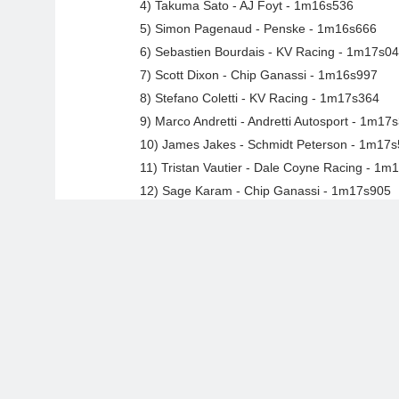
4) Takuma Sato - AJ Foyt - 1m16s536
5) Simon Pagenaud - Penske - 1m16s666
6) Sebastien Bourdais - KV Racing - 1m17s0
7) Scott Dixon - Chip Ganassi - 1m16s997
8) Stefano Coletti - KV Racing - 1m17s364
9) Marco Andretti - Andretti Autosport - 1m17
10) James Jakes - Schmidt Peterson - 1m17
11) Tristan Vautier - Dale Coyne Racing - 1m
12) Sage Karam - Chip Ganassi - 1m17s905
13) Graham Rahal - Rahal Letterman Leniga
14) Jack Hawksworth - AJ Foyt - 1m18s750
15) Tony Kanaan - Chip Ganassi - 1m18s3
16) Ryan Hunter-Reay - Andretti Autosport -
17) Charlie Kimball - Chip Ganassi - 1m18s3
18) Josef Newgarden - CFH Racing - 1m21s
19) Luca Filippi - CFH Racing - 1m18s440
20) Carlos Muñoz - Andretti Autosport - 1m2
21) Conor Daly - Schmidt Peterson - 1m18s4