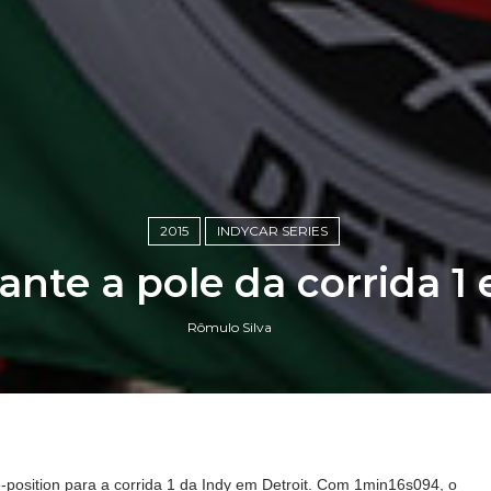
2015
INDYCAR SERIES
nte a pole da corrida 1
Rômulo Silva
e-position para a corrida 1 da Indy em Detroit. Com 1min16s094, o