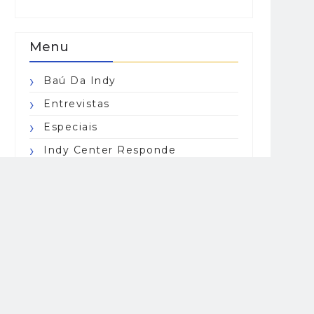
Menu
Baú Da Indy
Entrevistas
Especiais
Indy Center Responde
Indy Lights
Indy Pro 2000
IndyCar Series
Indycarcast
Opinião
Resumo
Road To Indy