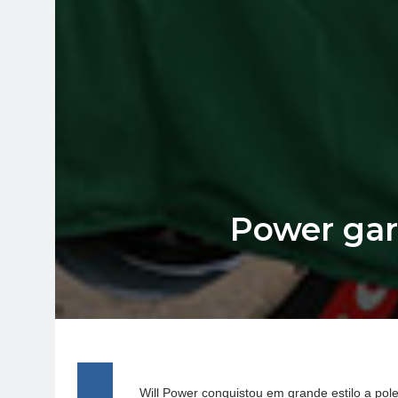
Power gara
Will Power conquistou em grande estilo a pol