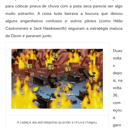
para colocar pneus de chuva com a pista seca parecia ser algo
muito estranho. A coisa toda beirava a loucura que deixou
alguns engenheiros confusos e outros pilotos (como Hélio
Castroneves e Jack Hawksworth) seguiram a estratégia maluca
de Dixon e pararam junto.
Duas
volta
s
depo
is, na
volta
36,
com
eçou
a
A cabeça dos estrategistas quando a chuva chegou.
garo