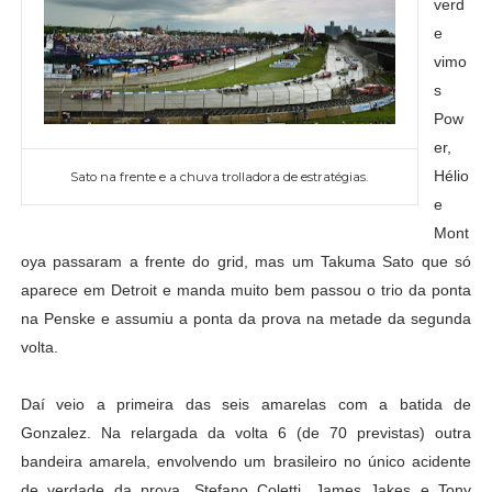
verd
e
vimo
s
Pow
er,
Hélio
Sato na frente e a chuva trolladora de estratégias.
e
Mont
oya passaram a frente do grid, mas um Takuma Sato que só
aparece em Detroit e manda muito bem passou o trio da ponta
na Penske e assumiu a ponta da prova na metade da segunda
volta.
Daí veio a primeira das seis amarelas com a batida de
Gonzalez. Na relargada da volta 6 (de 70 previstas) outra
bandeira amarela, envolvendo um brasileiro no único acidente
de verdade da prova. Stefano Coletti, James Jakes e Tony