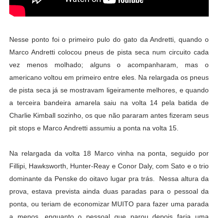
Nesse ponto foi o primeiro pulo do gato da Andretti, quando o
Marco Andretti colocou pneus de pista seca num circuito cada
vez menos molhado; alguns o acompanharam, mas o
americano voltou em primeiro entre eles. Na relargada os pneus
de pista seca já se mostravam ligeiramente melhores, e quando
a terceira bandeira amarela saiu na volta 14 pela batida de
Charlie Kimball sozinho, os que não pararam antes fizeram seus
pit stops e Marco Andretti assumiu a ponta na volta 15.
Na relargada da volta 18 Marco vinha na ponta, seguido por
Fillipi, Hawksworth, Hunter-Reay e Conor Daly, com Sato e o trio
dominante da Penske do oitavo lugar pra trás. Nessa altura da
prova, estava prevista ainda duas paradas para o pessoal da
ponta, ou teriam de economizar MUITO para fazer uma parada
a menos, enquanto o pessoal que parou depois faria uma