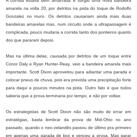
A corrida estava bem amarrada e surgiu uma nova bandeira
amarela na volta 20, por detritos na pista do toque de Rodolfo
Gonzalez no muro.
Os detritos causariam ainda mais duas
bandeiras amarelas mas, num circuito onde a ultrapassagem é
complicada, pouco mudaria a corrida tanto dos ponteiros quanto
dos que pararam depois.
Mas na última delas, causada por detritos de um toque entre
Conor Daly e Ryan Hunter-Reay, veio a bandeira amarela mais
importante. Scott Dixon aproveitou para adiantar uma parada e
colocar pneus de chuva, pois era prevista uma precipitação forte
para daqui a poucos minutos na pista. Outro fato é que todos
saberia que a prova terminaria por tempo, e não por voltas.
Os estrategistas de Scott Dixon não são muito de errar em
estratégias, basta lembrar da prova de Mid-Ohio no ano
passado, quando o neo-zelandês passou de último pra primeiro
em apenas uma parada de box e venceu a prova. Mas parar