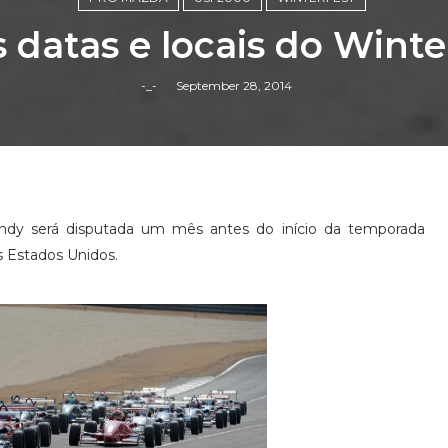
datas e locais do Winte
-_-
September 28, 2014
ndy será disputada um mês antes do início da temporada
os Estados Unidos.