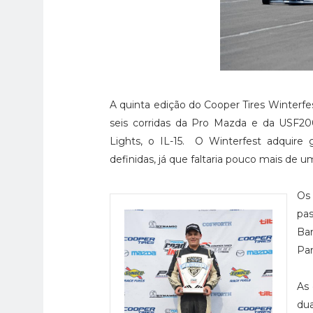
A quinta edição do Cooper Tires Winterfes
seis corridas da Pro Mazda e da USF20
Lights, o IL-15. O Winterfest adquire 
definidas, já que faltaria pouco mais de
Os
pas
Ba
Par
As 
du