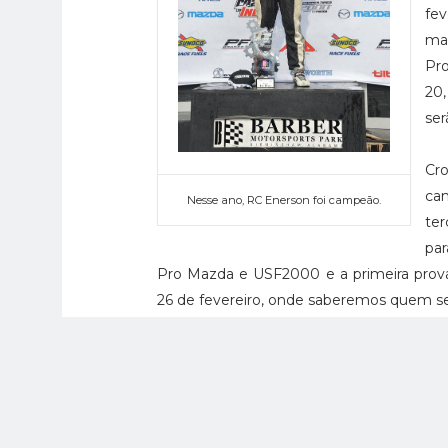
fe
mas
Pr
20,
ser
Cr
ca
Nesse ano, RC Enerson foi campeão.
ter
par
Pro Mazda e USF2000 e a primeira prova d
26 de fevereiro, onde saberemos quem ser
Tags:
Pro Mazda
,
USF2000
,
Winterfest