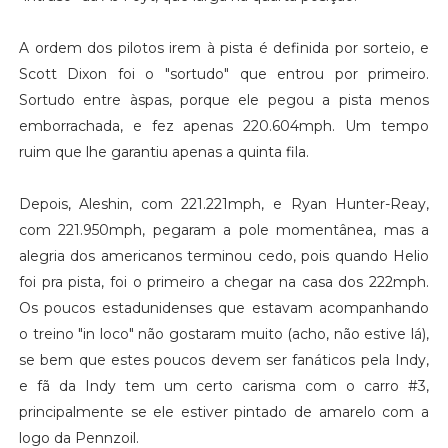
A ordem dos pilotos irem à pista é definida por sorteio, e
Scott Dixon foi o "sortudo" que entrou por primeiro.
Sortudo entre àspas, porque ele pegou a pista menos
emborrachada, e fez apenas 220.604mph. Um tempo
ruim que lhe garantiu apenas a quinta fila.
Depois, Aleshin, com 221.221mph, e Ryan Hunter-Reay,
com 221.950mph, pegaram a pole momentânea, mas a
alegria dos americanos terminou cedo, pois quando Helio
foi pra pista, foi o primeiro a chegar na casa dos 222mph.
Os poucos estadunidenses que estavam acompanhando
o treino "in loco" não gostaram muito (acho, não estive lá),
se bem que estes poucos devem ser fanáticos pela Indy,
e fã da Indy tem um certo carisma com o carro #3,
principalmente se ele estiver pintado de amarelo com a
logo da Pennzoil.