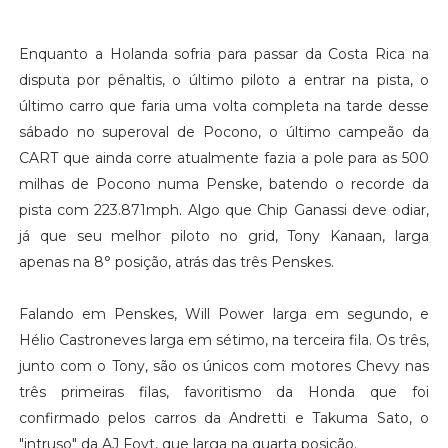
Enquanto a Holanda sofria para passar da Costa Rica na
disputa por pênaltis, o último piloto a entrar na pista, o
último carro que faria uma volta completa na tarde desse
sábado no superoval de Pocono, o último campeão da
CART que ainda corre atualmente fazia a pole para as 500
milhas de Pocono numa Penske, batendo o recorde da
pista com 223.871mph. Algo que Chip Ganassi deve odiar,
já que seu melhor piloto no grid, Tony Kanaan, larga
apenas na 8° posição, atrás das três Penskes.
Falando em Penskes, Will Power larga em segundo, e
Hélio Castroneves larga em sétimo, na terceira fila. Os três,
junto com o Tony, são os únicos com motores Chevy nas
três primeiras filas, favoritismo da Honda que foi
confirmado pelos carros da Andretti e Takuma Sato, o
"intruso" da AJ Foyt, que larga na quarta posição.