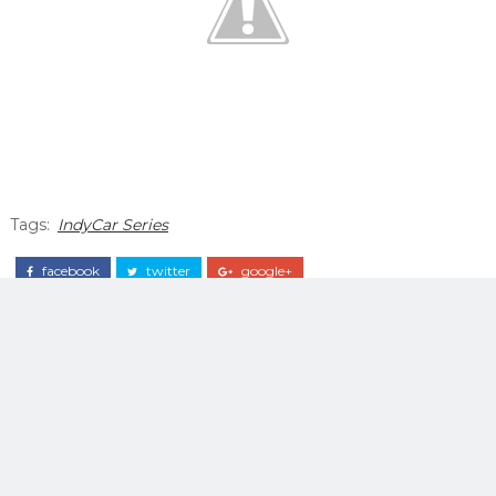
Tags:
IndyCar Series
facebook
twitter
google+
Dan Schatt
O Indy Center Brasil é o lugar certo para quem deseja ficar informado
sobre tudo o que acontece no mundo da Fórmula Indy.