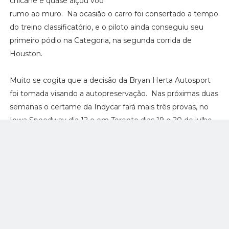
chicane e quase alçou voo
rumo ao muro. Na ocasião o carro foi consertado a tempo
do treino classificatório, e o piloto ainda conseguiu seu
primeiro pódio na Categoria, na segunda corrida de
Houston.
Muito se cogita que a decisão da Bryan Herta Autosport
foi tomada visando a autopreservação. Nas próximas duas
semanas o certame da Indycar fará mais três provas, no
Iowa Speedway dia 12 e em Toronto dias 19 e 20 de julho.
A equipe visa poupar equipamentos e seu motor para
essas provas.
Tags:
IndyCar Series
facebook
twitter
google+