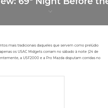
iew: 69ª Night Before th
-_-
ntos mais tradicionais daqueles que servem como prelúdio
o, apenas os USAC Midgets corriam no sábado à noite (24 de
ecentemente, a USF2000 e a Pro Mazda disputam corridas no