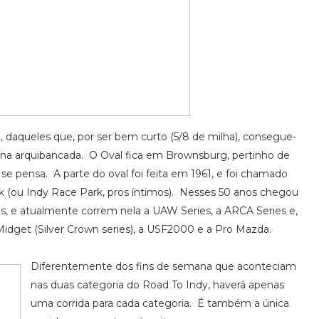
 daqueles que, por ser bem curto (5/8 de milha), consegue-
es na arquibancada. O Oval fica em Brownsburg, pertinho de
e pensa. A parte do oval foi feita em 1961, e foi chamado
k (ou Indy Race Park, pros íntimos). Nesses 50 anos chegou
es, e atualmente correm nela a UAW Series, a ARCA Series e,
idget (Silver Crown series), a USF2000 e a Pro Mazda.
Diferentemente dos fins de semana que aconteciam
nas duas categoria do Road To Indy, haverá apenas
uma corrida para cada categoria. É também a única