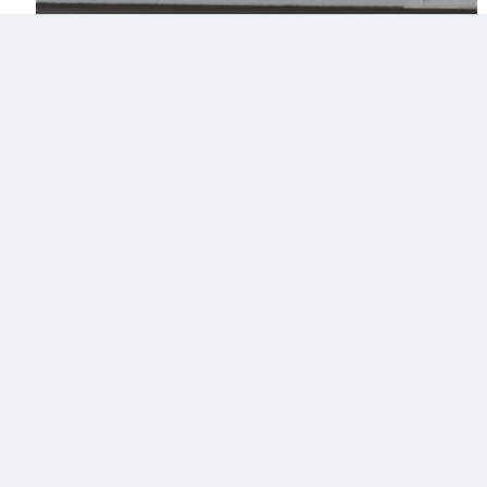
O segundo carro da Andretti Autosport a ser preenchido
foi o #27 para o australian Hunter McElrea. O australiano de
22 anos conseguirá subir da Indy Pro 2000 para a principal
categoria de acesso à Fórmula Indy.
McElrea migrou para o Road to Indy depois de ser
campeão da f-ford Australiana em 2018. Entrou na