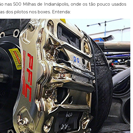
 nas 500 Milhas de Indianápolis, onde os tão pouco usados
as dos pilotos nos boxes. Entenda: