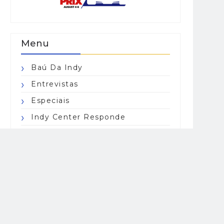
Menu
Baú Da Indy
Entrevistas
Especiais
Indy Center Responde
Indy Lights
Indy Pro 2000
IndyCar Series
Indycarcast
Opinião
Resumo