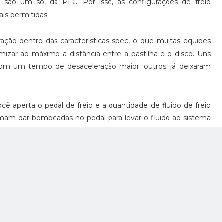
ia são um só, da PFC. Por isso, as configurações de freio
is permitidas.
ração dentro das características spec, o que muitas equipes
mizar ao máximo a distância entre a pastilha e o disco. Uns
m um tempo de desaceleração maior; outros, já deixaram
ocê aperta o pedal de freio e a quantidade de fluido de freio
am dar bombeadas no pedal para levar o fluido ao sistema
luírem mais suavemente. Porém, quando há uma maior
necessidade do fluido estar já presente, e isso precisou
rear – o que, por exemplo, não aconteceu com Wilson.
ntrevista na NBC, ele percebeu que os freios não estavam
 no desespero, ele pisou com tudo e, aí sim, deu certo – mas
atesse no pitwall. E o detalhe é que nem todas as quatro
e também aconteceu com Hunter-Reay e Scott McLaughlin.