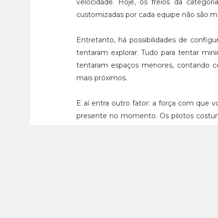
velocidade. Hoje, os freios da categor
customizadas por cada equipe não são ma
Entretanto, há possibilidades de configu
tentaram explorar. Tudo para tentar mini
tentaram espaços menores, contando co
mais próximos.
E aí entra outro fator: a força com que v
presente no momento. Os pilotos costum
de freio e, assim, os mecanismos f
movimentação do sistema, há uma maior 
estar na cabeça dos pilotos na hora de f
A matéria da Racer cita que, em uma e
funcionando nas curvas de Indianápolis e,
fez com que as rodas travassem e ele b
rodas frearam ao mesmo tempo, fato qu