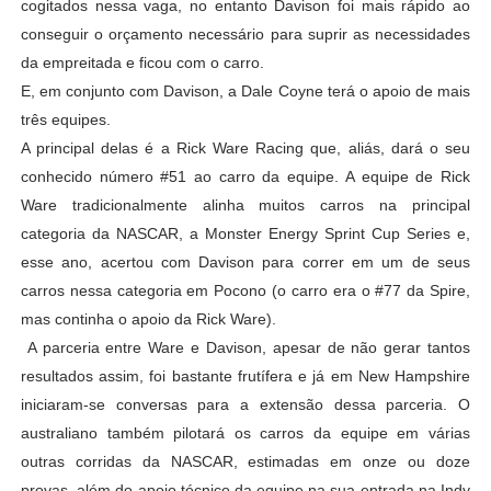
cogitados nessa vaga, no entanto Davison foi mais rápido ao
conseguir o orçamento necessário para suprir as necessidades
da empreitada e ficou com o carro.
E, em conjunto com Davison, a Dale Coyne terá o apoio de mais
três equipes.
A principal delas é a Rick Ware Racing que, aliás, dará o seu
conhecido número #51 ao carro da equipe. A equipe de Rick
Ware tradicionalmente alinha muitos carros na principal
categoria da NASCAR, a Monster Energy Sprint Cup Series e,
esse ano, acertou com Davison para correr em um de seus
carros nessa categoria em Pocono (o carro era o #77 da Spire,
mas continha o apoio da Rick Ware).
A parceria entre Ware e Davison, apesar de não gerar tantos
resultados assim, foi bastante frutífera e já em New Hampshire
iniciaram-se conversas para a extensão dessa parceria. O
australiano também pilotará os carros da equipe em várias
outras corridas da NASCAR, estimadas em onze ou doze
provas, além do apoio técnico da equipe na sua entrada na Indy