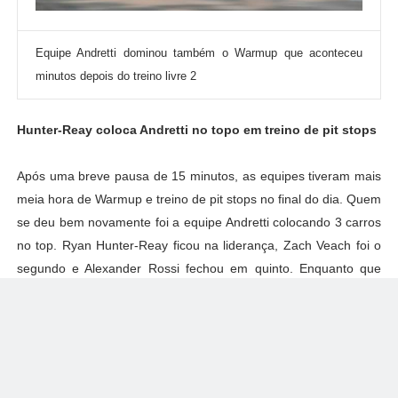
Equipe Andretti dominou também o Warmup que aconteceu
minutos depois do treino livre 2
Hunter-Reay coloca Andretti no topo em treino de pit stops
Após uma breve pausa de 15 minutos, as equipes tiveram mais
meia hora de Warmup e treino de pit stops no final do dia. Quem
se deu bem novamente foi a equipe Andretti colocando 3 carros
no top. Ryan Hunter-Reay ficou na liderança, Zach Veach foi o
segundo e Alexander Rossi fechou em quinto. Enquanto que
Dixon e Power foram terceiro e quarto respectivamente.
Os destaques negativos foram Pato O'Ward que foi o último
colocado, Santino Ferrucci que completa hoje 21 anos de idade
e terminou o Warmup em vigésimo primeiro
ou penúltimo