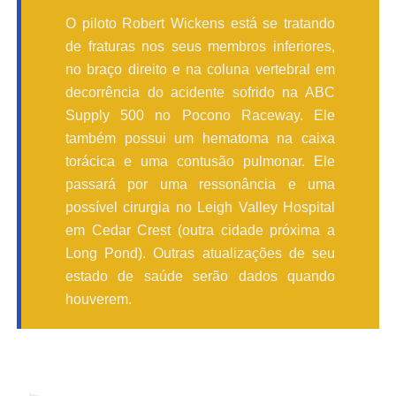
O piloto Robert Wickens está se tratando
de fraturas nos seus membros inferiores,
no braço direito e na coluna vertebral em
decorrência do acidente sofrido na ABC
Supply 500 no Pocono Raceway. Ele
também possui um hematoma na caixa
torácica e uma contusão pulmonar. Ele
passará por uma ressonância e uma
possível cirurgia no Leigh Valley Hospital
em Cedar Crest (outra cidade próxima a
Long Pond). Outras atualizações de seu
estado de saúde serão dados quando
houverem.