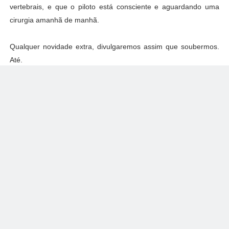
vertebrais, e que o piloto está consciente e aguardando uma
cirurgia amanhã de manhã.
Qualquer novidade extra, divulgaremos assim que soubermos.
Até.
Tags:
IndyCar Series
facebook
twitter
google+
-_-