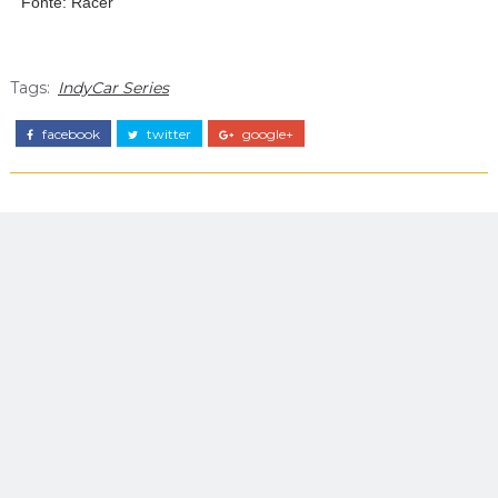
Fonte: Racer
Tags:
IndyCar Series
facebook
twitter
google+
Rômulo Silva
NENHUM COMENTÁRIO: