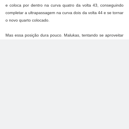
e coloca por dentro na curva quatro da volta 43, conseguindo
completar a ultrapassagem na curva dois da volta 44 e se tornar
o novo quarto colocado.
Mas essa posição dura pouco. Malukas, tentando se aproveitar
de um retardatário, tenta se recuperar e coloca por dentro de
Scott na curva três da volta 45, mas seu carro escapa e toca na
roda traseira esquerda do seu oponente, com ambos indo ao
muro. Bandeira amarela.
A relargada é dada na volta 53, com Thompson na ponta,
seguido de Cunha, Megennis e VeeKay. Robb consegeue
passar Askew na relargada, se aproveitando do retardatário
Charles Finelli.
E nada mais acontece na prova. Oliver Askew perde bastante
desempenho e não consegue passar nem mesmo o retardatário