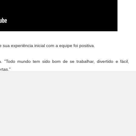
 sua experiência inicial com a equipe foi positiva.
. "Todo mundo tem sido bom de se trabalhar, divertido e fácil,
rtas."
0 de abril a 2 de maio serão mais representativos e benéficos, já
o para a Indy 500.
ue é contraproducente ou simplesmente não é produtivo", disse ela.
e na mesma Indy que eu competi da última vez, eu ainda quero