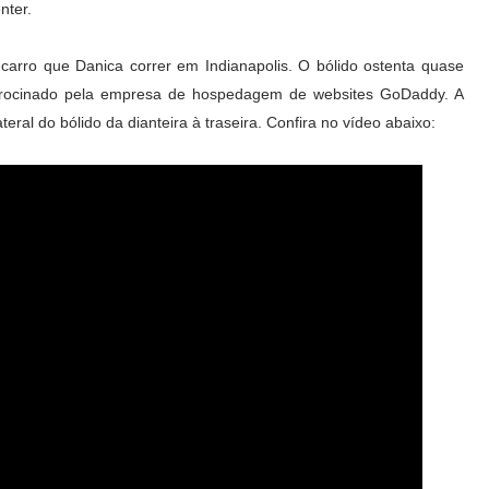
nter.
o carro que Danica correr em Indianapolis. O bólido ostenta quase
atrocinado pela empresa de hospedagem de websites GoDaddy. A
teral do bólido da dianteira à traseira. Confira no vídeo abaixo: