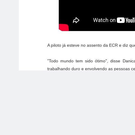
A piloto já esteve no assento da ECR e diz que
"Todo mundo tem sido ótimo", disse Danica
trabalhando duro e envolvendo as pessoas ce
Ela acrescenta que as datas remarcadas de 3
que ela não usará um simulador na preparaçã
"Eu não acho que seja muito realista, acho q
"Mesmo se eu estivesse voltando exatament
aprender isso depois de tanto tempo."