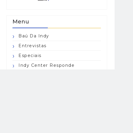
Menu
Baú Da Indy
Entrevistas
Especiais
Indy Center Responde
Indy Lights
Indy Pro 2000
IndyCar Series
Indycarcast
Opinião
Resumo