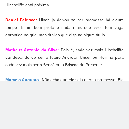
Hinchcliffe está próxima.
Daniel Palermo:
Hinch já deixou se ser promessa há algum
tempo. É um bom piloto e nada mais que isso. Tem vaga
garantida no grid, mas duvido que dispute algum título.
Matheus Antonio da Silva:
Pois é, cada vez mais Hinchcliffe
vai deixando de ser o futuro Andretti, Unser ou Helinho para
cada vez mais ser o Servià ou o Briscoe do Presente.
Marcelo Augusto:
Não acho que ele seja eterna promessa. Ele
é um bom piloto e já está consolidado na Indy, mas não entre os
melhores, é claro. Espero um ano com resultados mais
consistentes.