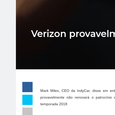
Verizon provavelm
Mark Miles, CEO da IndyCar, disse em entr
provavelmente não renovará o patrocínio d
temporada 2018.