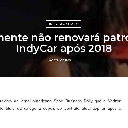
INDYCAR SERIES
ente não renovará patro
IndyCar após 2018
Rômulo Silva
evista ao jornal americano Sport Business Daily que a Verizon
o título da categoria depois do contrato atual expirar após a