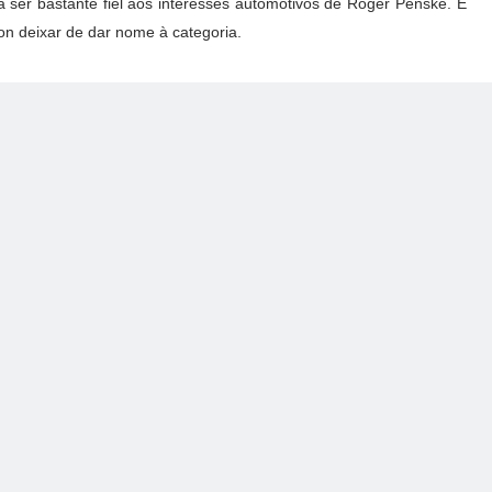
 ser bastante fiel aos interesses automotivos de Roger Penske. É
zon deixar de dar nome à categoria.
substituições para a Verizon, isso Miles não deixou claro, porém é
 tenha algo em mente. A Verizon não respondeu imediatamente a um
rt Business Daily.
Rômulo Silva