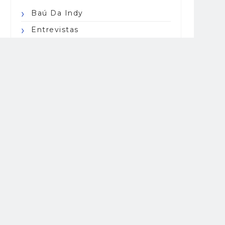
Baú Da Indy
Entrevistas
Especiais
Indy Center Responde
Indy Lights
Indy Pro 2000
IndyCar Series
Indycarcast
Opinião
Resumo
Road To Indy
USF2000
Horários