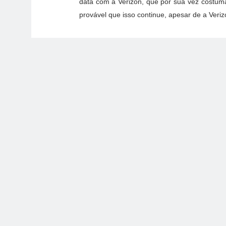
data com a Verizon, que por sua vez costuma
provável que isso continue, apesar de a Veri
Se a IndyCar já começou a procurar possíveis 
bastante plausível que a direção da Indy já
pedido para comentar o assunto feito pelo Spo
Tags:
IndyCar Series
facebook
twitter
google+