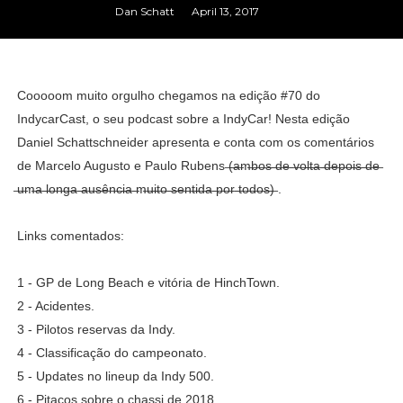
Dan Schatt
April 13, 2017
Cooooom muito orgulho chegamos na edição #70 do
IndycarCast, o seu podcast sobre a IndyCar! Nesta edição
Daniel Schattschneider apresenta e conta com os comentários
de Marcelo Augusto e Paulo Rubens ̶(̶a̶m̶b̶o̶s̶ ̶d̶e̶ ̶v̶o̶l̶t̶a̶ ̶d̶e̶p̶o̶i̶s̶ ̶d̶e̶
̶u̶m̶a̶ ̶l̶o̶n̶g̶a̶ ̶a̶u̶s̶ê̶n̶c̶i̶a̶ ̶m̶u̶i̶t̶o̶ ̶s̶e̶n̶t̶i̶d̶a̶ ̶p̶o̶r̶ ̶t̶o̶d̶o̶s̶)̶ .
Links comentados:
1 - GP de Long Beach e vitória de HinchTown.
2 - Acidentes.
3 - Pilotos reservas da Indy.
4 - Classificação do campeonato.
5 - Updates no lineup da Indy 500.
6 - Pitacos sobre o chassi de 2018.