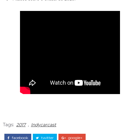
Tags:
2017
,
Indycarcast
facebook
twitter
google+