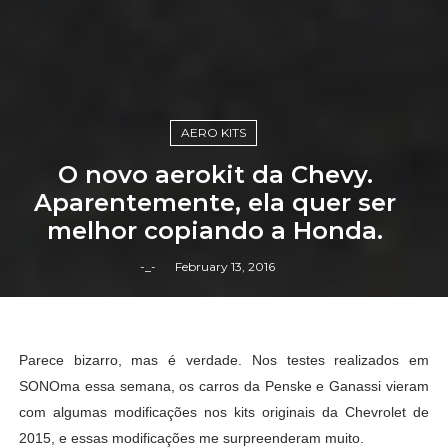
AERO KITS
O novo aerokit da Chevy.
Aparentemente, ela quer ser
melhor copiando a Honda.
-_-
February 13, 2016
Parece bizarro, mas é verdade. Nos testes realizados em
SONOma essa semana, os carros da Penske e Ganassi vieram
com algumas modificações nos kits originais da Chevrolet de
2015, e essas modificações me surpreenderam muito.