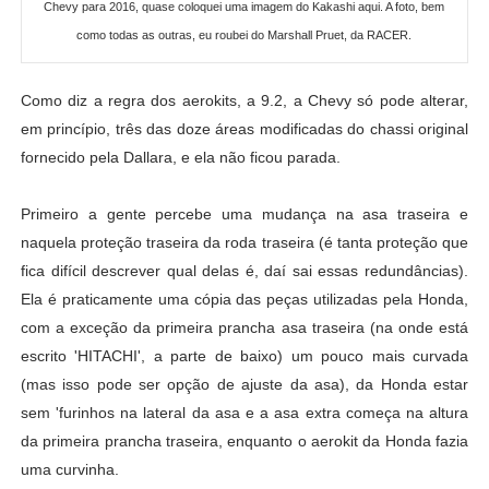
Chevy para 2016, quase coloquei uma imagem do Kakashi aqui. A foto, bem
como todas as outras, eu roubei do Marshall Pruet, da RACER.
Como diz a regra dos aerokits, a 9.2, a Chevy só pode alterar,
em princípio, três das doze áreas modificadas do chassi original
fornecido pela Dallara, e ela não ficou parada.
Primeiro a gente percebe uma mudança na asa traseira e
naquela proteção traseira da roda traseira (é tanta proteção que
fica difícil descrever qual delas é, daí sai essas redundâncias).
Ela é praticamente uma cópia das peças utilizadas pela Honda,
com a exceção da primeira prancha asa traseira (na onde está
escrito 'HITACHI', a parte de baixo) um pouco mais curvada
(mas isso pode ser opção de ajuste da asa), da Honda estar
sem 'furinhos na lateral da asa e a asa extra começa na altura
da primeira prancha traseira, enquanto o aerokit da Honda fazia
uma curvinha.