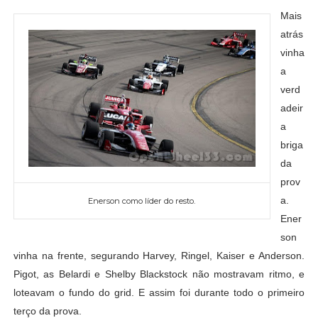
Mais
atrás
vinha
a
verd
adeir
a
briga
da
prov
a.
Enerson como líder do resto.
Ener
son
vinha na frente, segurando Harvey, Ringel, Kaiser e Anderson.
Pigot, as Belardi e Shelby Blackstock não mostravam ritmo, e
loteavam o fundo do grid. E assim foi durante todo o primeiro
terço da prova.