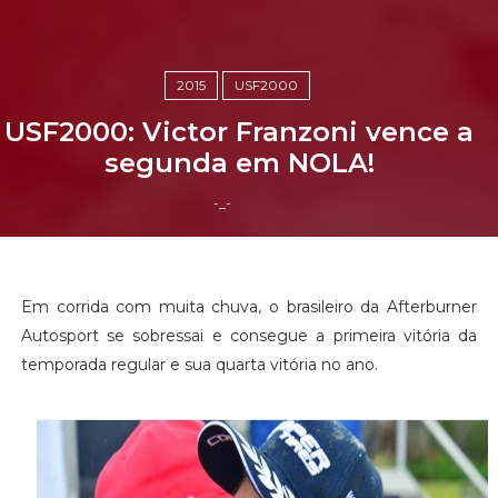
2015
USF2000
USF2000: Victor Franzoni vence a
segunda em NOLA!
-_-
Em corrida com muita chuva, o brasileiro da Afterburner
Autosport se sobressai e consegue a primeira vitória da
temporada regular e sua quarta vitória no ano.