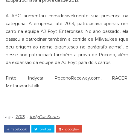
subpatrocinava a prova desde 2012.
A ABC aumentou consideravelmente sua presença na
categoria. A empresa, até 2013, patrocinava apenas um
carro na equipe AJ Foyt Enterprises. No ano passado, ela
passou a patrocinar também a corrida de Milwaukee (que
deu origem ao nome gigantesco no parágrafo acima), e
nesse ano patrocinará também a prova de Pocono, além
da expansão da equipe de AJ Foyt para dois carros.
Finte: Indycar, PoconoRaceway.com, RACER,
MotorsportsTalk.
Tags:
2015
,
IndyCar Series
facebook
twitter
google+