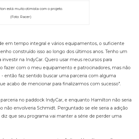
on está muito otimista com o projeto.
(Foto: Racer)
de em tempo integral e vários equipamentos, o suficiente
 tenho construído isso ao longo dos últimos anos. Tenho um
a investir na IndyCar. Quero usar meus recursos para
so fazer com o meu equipamento e patrocinadores, mas não
o - então faz sentido buscar uma parceria com alguma
que acabo de mencionar para finalizarmos com sucesso".
arceria no paddock IndyCar, e enquanto Hamilton não seria
não envolveria Schmidt. Perguntado se ele seria a adição
ho diz que seu programa vai manter a série de perder uma