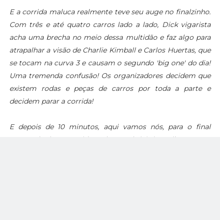
E a corrida maluca realmente teve seu auge no finalzinho.
Com três e até quatro carros lado a lado, Dick vigarista
acha uma brecha no meio dessa multidão e faz algo para
atrapalhar a visão de Charlie Kimball e Carlos Huertas, que
se tocam na curva 3 e causam o segundo 'big one' do dia!
Uma tremenda confusão! Os organizadores decidem que
existem rodas e peças de carros por toda a parte e
decidem parar a corrida!
E depois de 10 minutos, aqui vamos nós, para o final
tremendo dessa corrida maluca! O britânico Mike Conway
(que eu estava na dúvida de colocar ele no carro à prova
de balas na quadrilha de morte ao lado de Ed Carpenter,
ou no dos irmãos Rocha), decide parar cedo e ser um dos
primeiros a colocar pneus slick antes de toda essa
confusão começar. Isso rendeu uma bela posição para ele
disputar a liderança no finalzinho, junto com os outros