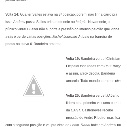
Volta 14:
Gualter Salles estava na 3º posição, porém, não tinha carro pra
isso.
Andretti
passa Salles brilhantemente no
hairpin
. Novamente, o
público vibra! Gualter não suporta a pressão do imenso pelotão que vinha
atrás e perde várias posições.
Michel Jourdain Jr
. bate na barreira de
pneus na curva 6. Bandeira amarela.
Vo
lta 19:
Bandeira verde! Christian
Fittipaldi toca rodas com
Paul Tracy
,
e assim,
Tracy
decola. Bandeira
amarela. Todo mundo para nos
pits
.
Volta 25:
Bandeira verde!
JJ Lehto
lidera pela primeira vez uma corrida
da
CART
. Castroneves recebe
pressão de André Ribeiro, mas fica
com a segunda posição e vai pra cima de
Lehto
.
Rahal
bate em
Andretti
no