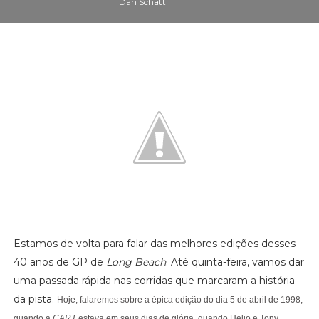
Dan Schatt
Estamos de volta para falar das melhores edições desses
40 anos de GP de
Long Beach
. Até quinta-feira, vamos dar
uma passada rápida nas corridas que marcaram a história
da pista.
Hoje, falaremos sobre a épica edição do dia 5 de abril de 1998,
quando a
CART
estava em seus dias de glória, quando Helio e Tony