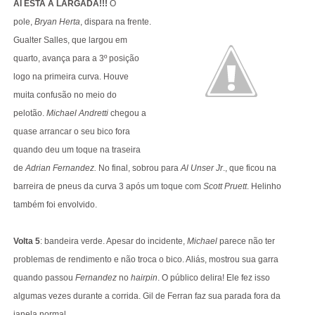
AÍ ESTA A LARGADA!!!
O
pole,
Bryan Herta
, dispara na frente.
Gualter Salles, que largou em
quarto, avança para a 3º posição
logo na primeira curva. Houve
muita confusão no meio do
pelotão.
Michael Andretti
chegou a
quase arrancar o seu bico fora
quando deu um toque na traseira
de
Adrian Fernandez.
No final, sobrou para
Al Unser Jr
., que ficou na
barreira de pneus da curva 3 após um toque com
Scott Pruett
. Helinho
também foi envolvido.
Volta 5
: bandeira verde. Apesar do incidente,
Michael
parece não ter
problemas de rendimento e não troca o bico. Aliás, mostrou sua garra
quando passou
Fernandez
no
hairpin
. O público delira! Ele fez isso
algumas vezes durante a corrida. Gil de Ferran faz sua parada fora da
janela normal.