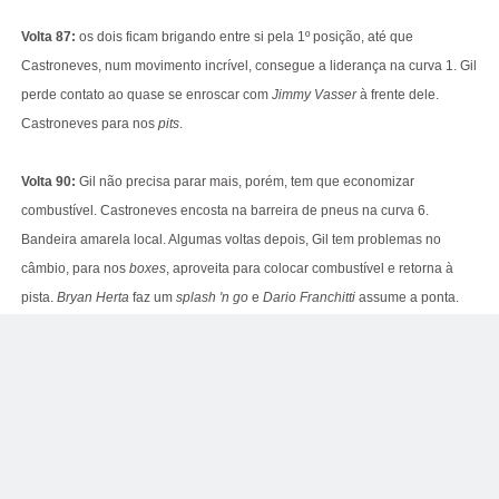
Volta 87:
os dois ficam brigando entre si pela 1º posição, até que
Castroneves, num movimento incrível, consegue a liderança na curva 1. Gil
perde contato ao quase se enroscar com
Jimmy Vasser
à frente dele.
Castroneves para nos
pits
.
Volta 90:
Gil não precisa parar mais, porém, tem que economizar
combustível. Castroneves encosta na barreira de pneus na curva 6.
Bandeira amarela local. Algumas voltas depois, Gil tem problemas no
câmbio, para nos
boxes
, aproveita para colocar combustível e retorna à
pista.
Bryan Herta
faz um
splash 'n go
e
Dario Franchitti
assume a ponta.
Gil abandona algumas voltas depois.
Volta 101:
Herta
é o líder, seguido por
Franchitti
.
Zanardi
também chega
junto e ultrapassa
Franchitti
para ficar com a 2º posição e atacar
Herta
. As
voltas seguintes são eletrizantes!