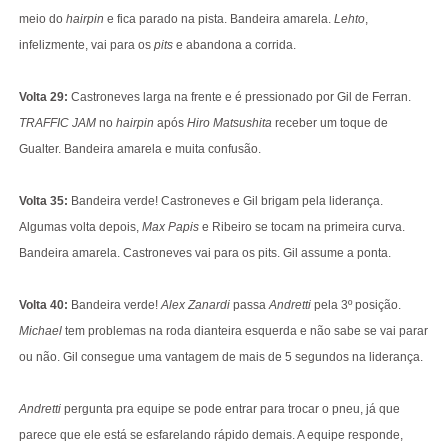
meio do
hairpin
e fica parado na pista. Bandeira amarela.
Lehto
,
infelizmente, vai para os
pits
e abandona a corrida.
Volta 29:
Castroneves larga na frente e é pressionado por Gil de Ferran.
TRAFFIC JAM
no
hairpin
após
Hiro Matsushita
receber um toque de
Gualter. Bandeira amarela e muita confusão.
Volta 35:
Bandeira verde! Castroneves e Gil brigam pela liderança.
Algumas volta depois,
Max Papis
e Ribeiro se tocam na primeira curva.
Bandeira amarela. Castroneves vai para os pits. Gil assume a ponta.
Volta 40:
Bandeira verde!
Alex Zanardi
passa
Andretti
pela 3º posição.
Michael
tem problemas na roda dianteira esquerda e não sabe se vai parar
ou não. Gil consegue uma vantagem de mais de 5 segundos na liderança.
Andretti
pergunta pra equipe se pode entrar para trocar o pneu, já que
parece que ele está se esfarelando rápido demais. A equipe responde,