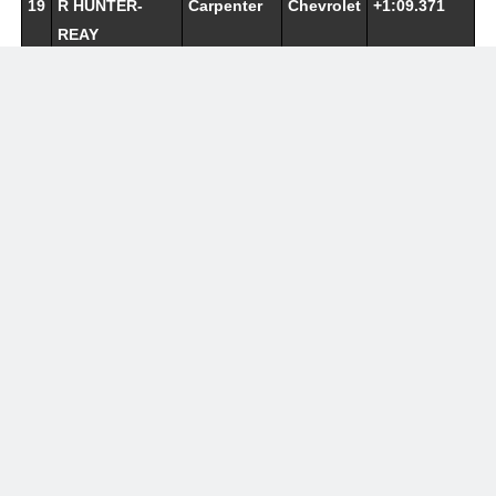
19
R HUNTER-
Carpenter
Chevrolet
+1:09.371
REAY
20
C DALY
Meyer
Honda
+1:10.136
Shank
21
H
Meyer
Honda
+1 volta
CASTRONEVES
Shank
22
S RAY ROBB
Dale Coyne
Honda
+1 volta
23
A CANAPINO
Juncos
Chevrolet
+1 volta
Hollinger
24
S FERRUCCI
Foyt
Chevrolet
+1 volta
25
F ROSENQVIST
McLaren
Chevrolet
+1 volta
26
B PEDERSEN
Foyt
Chevrolet
+1 volta