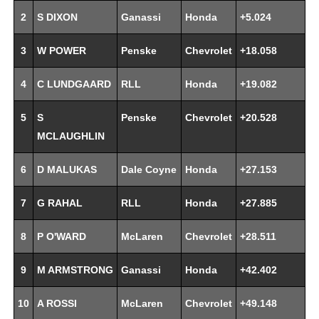
2
S DIXON
Ganassi
Honda
+5.024
3
W POWER
Penske
Chevrolet
+18.058
4
C LUNDGAARD
RLL
Honda
+19.082
5
S
Penske
Chevrolet
+20.528
MCLAUGHLIN
6
D MALUKAS
Dale Coyne
Honda
+27.153
7
G RAHAL
RLL
Honda
+27.885
8
P O'WARD
McLaren
Chevrolet
+28.511
9
M ARMSTRONG
Ganassi
Honda
+42.402
10
A ROSSI
McLaren
Chevrolet
+49.148