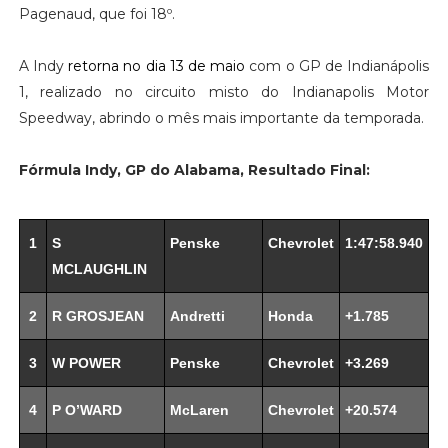
Pagenaud, que foi 18º.
A Indy
retorna no dia 13 de maio
com o GP de Indianápolis
1, realizado no circuito misto do Indianapolis Motor
Speedway, abrindo o mês mais importante da temporada.
Fórmula Indy, GP do Alabama, Resultado Final:
1
S
Penske
Chevrolet
1:47:58.940
MCLAUGHLIN
2
R GROSJEAN
Andretti
Honda
+1.785
3
W POWER
Penske
Chevrolet
+3.269
4
P O’WARD
McLaren
Chevrolet
+20.574