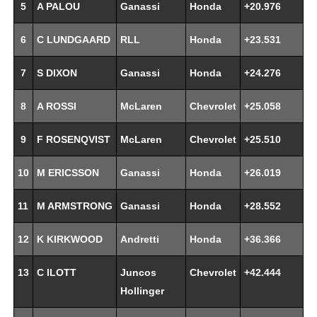
5
A PALOU
Ganassi
Honda
+20.976
6
C LUNDGAARD
RLL
Honda
+23.531
7
S DIXON
Ganassi
Honda
+24.276
8
A ROSSI
McLaren
Chevrolet
+25.058
9
F ROSENQVIST
McLaren
Chevrolet
+25.510
10
M ERICSSON
Ganassi
Honda
+26.019
11
M ARMSTRONG
Ganassi
Honda
+28.552
12
K KIRKWOOD
Andretti
Honda
+36.366
13
C ILOTT
Juncos
Chevrolet
+42.444
Hollinger