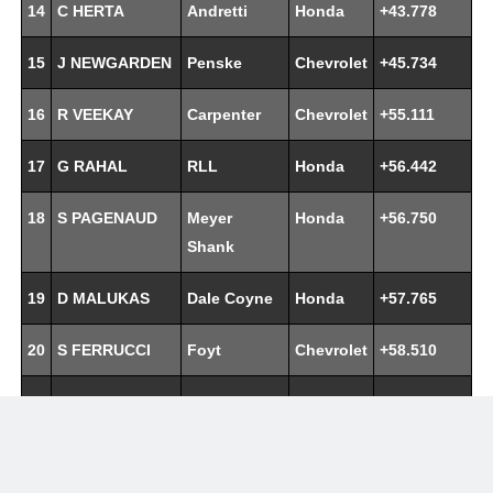
14
C HERTA
Andretti
Honda
+43.778
15
J NEWGARDEN
Penske
Chevrolet
+45.734
16
R VEEKAY
Carpenter
Chevrolet
+55.111
17
G RAHAL
RLL
Honda
+56.442
18
S PAGENAUD
Meyer
Honda
+56.750
Shank
19
D MALUKAS
Dale Coyne
Honda
+57.765
20
S FERRUCCI
Foyt
Chevrolet
+58.510
21
H
Meyer
Honda
+1:00.084
CASTRONEVES
Shank
22
B PEDERSEN
Foyt
Chevrolet
+1:01.306