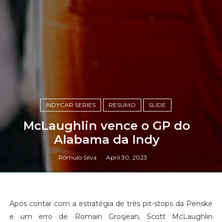
INDYCAR SERIES
RESUMO
SLIDE
McLaughlin vence o GP do
Alabama da Indy
Rômulo Silva
April 30, 2023
Após contar com a estratégia de três pit-stops da Penske
e um erro de Romain Grosjean, Scott McLaughlin