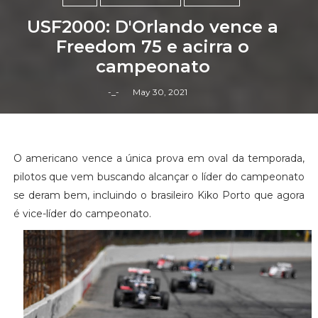
USF2000: D'Orlando vence a
Freedom 75 e acirra o
campeonato
-_-
May 30, 2021
O americano vence a única prova em oval da temporada,
pilotos que vem buscando alcançar o líder do campeonato
se deram bem, incluindo o brasileiro Kiko Porto que agora
é vice-líder do campeonato.