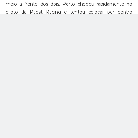
meio a frente dos dois. Porto chegou rapidamente no
piloto da Pabst Racing e tentou colocar por dentro
algumas vezes de Denmark, mas ele não conseguia se
manter na linha mais interna e teve de se contentar com
o quarto lugar, com Jace Denmark conseguindo seu
primeiro pódio terminando em terceiro.
Lá na frente, a briga pela liderança ficou morna por um
bom tempo, com Campbell permanecendo atrás de
d'Orlando por mais de 50 voltas. Depois disso, Campbell
tentou se aproveitar dos pneus mais desgastados do fim
de prova para fazer um movimento por dentro e assumir a
liderança da corrida.
Ele tentou, tentou várias vezes, os dois se tocaram mais
de uma vez, principalmente na saída da curva dois, onde
Campbell se sentia mais confortável de tentar a