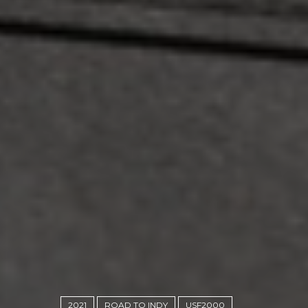
2021
ROAD TO INDY
USF2000