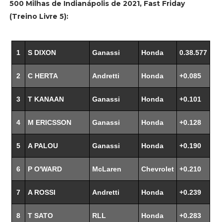
500 Milhas de Indianápolis de 2021, Fast Friday
(Treino Livre 5):
1
S DIXON
Ganassi
Honda
0.38.577
2
C HERTA
Andretti
Honda
+0.085
3
T KANAAN
Ganassi
Honda
+0.101
4
M ERICSSON
Ganassi
Honda
+0.128
5
A PALOU
Ganassi
Honda
+0.190
6
P O'WARD
McLaren
Chevrolet
+0.210
7
A ROSSI
Andretti
Honda
+0.239
8
T SATO
RLL
Honda
+0.283