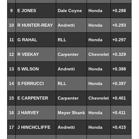
9
E JONES
Dale Coyne
Honda
+0.288
10
R HUNTER-REAY
Andretti
Honda
+0.293
11
G RAHAL
RLL
Honda
+0.297
12
R VEEKAY
Carpenter
Chevrolet
+0.329
13
S WILSON
Andretti
Honda
+0.388
14
S FERRUCCI
RLL
Honda
+0.397
15
E CARPENTER
Carpenter
Chevrolet
+0.401
16
J HARVEY
Meyer Shank
Honda
+0.411
17
J HINCHCLIFFE
Andretti
Honda
+0.415