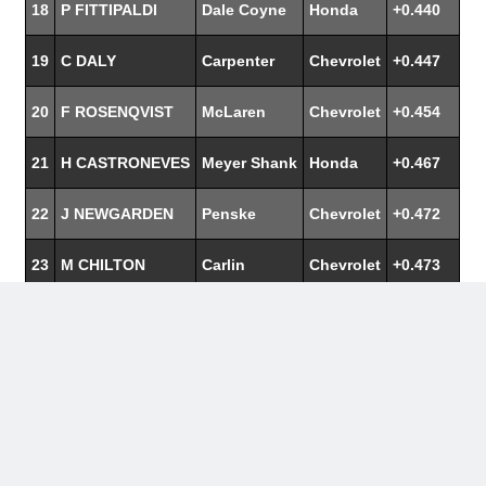
18
P FITTIPALDI
Dale Coyne
Honda
+0.440
19
C DALY
Carpenter
Chevrolet
+0.447
20
F ROSENQVIST
McLaren
Chevrolet
+0.454
21
H CASTRONEVES
Meyer Shank
Honda
+0.467
22
J NEWGARDEN
Penske
Chevrolet
+0.472
23
M CHILTON
Carlin
Chevrolet
+0.473
24
S McLAUGHLIN
Penske
Chevrolet
+0.483
25
J MONTOYA
McLaren
Chevrolet
+0.491
26
M ANDRETTI
Andretti
Honda
+0.497
27
D KELLETT
Foyt
Chevrolet
+0.520