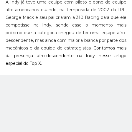
A Indy já teve uma equipe com piloto e dono de equipe
afro-americanos quando, na temporada de 2002 da IRL,
George Mack e seu pai criaram a 310 Racing para que ele
competisse na Indy, sendo esse o momento mais
próximo que a categoria chegou de ter uma equipe afro-
descendente, mas ainda com maioria branca por parte dos
mecânicos e da equipe de estrategistas.
Contamos mais
da presença afro-descendente na Indy nesse artigo
especial do Top X
.
Essa também é a primeira equipe nova da USF2000 para a
temporada do ano que vem, que se inicia dia dia sete de
março do ano que vem em St. Petersburg.
Tags:
2021
,
Road to Indy
,
USF2000
facebook
twitter
google+