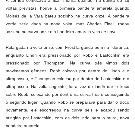
A corrida começava a ficar morna quando, na quinta de 25
voltas previstas, houve a primeira bandeira amarela quando
Moisés de la Vara bateu sozinho na curva onze. A bandeira
verde seria dada na nona volta, mas Charles Finelli rodou
sozinho na curva onze e a bandeira amarela veio de novo.
Relargada na volta onze, com Frost largando bem na liderança,
enquanto Lindh era pressionado por Robb e Lastochkin era
pressionado por Thompson. Na curva três vimos dois
movimentos gêmeos: Robb colocou por dentro de Lindh e o
ultrapassou, e Thompson colocou por dentro de Lastochkin e o
ultrapassou. Na volta seguinte, foi a vez de Lindh dar o troco
sobre Robb, colocando por dentro na curva três e conseguindo
o segundo lugar. Quando Robb se preparava para dar o troco
novamente, ele escorregou na curva seis e acabou sendo
atingido por Lastochkin, com os dois indo para o muro, nova
bandeira amarela.