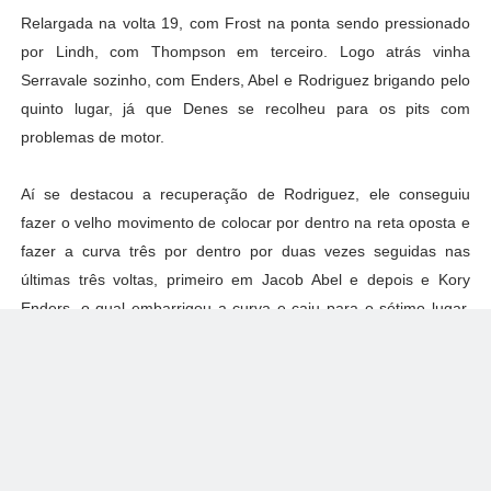
Relargada na volta 19, com Frost na ponta sendo pressionado
por Lindh, com Thompson em terceiro. Logo atrás vinha
Serravale sozinho, com Enders, Abel e Rodriguez brigando pelo
quinto lugar, já que Denes se recolheu para os pits com
problemas de motor.
Aí se destacou a recuperação de Rodriguez, ele conseguiu
fazer o velho movimento de colocar por dentro na reta oposta e
fazer a curva três por dentro por duas vezes seguidas nas
últimas três voltas, primeiro em Jacob Abel e depois e Kory
Enders, o qual embarrigou a curva e caiu para o sétimo lugar.
Rodriguez conseguiu, com essas duas ultrapassagens, subir
novamente para o quinto lugar, mesmo depois da punição.
Isso porque, lá na frente, nada aconteceu. Frost vence! Lindh
consegue o segundo lugar, com Thompson em terceiro.