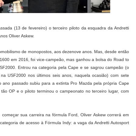
sada (13 de fevereiro) o terceiro piloto da esquadra da Andretti
anos Oliver Askew.
mobilismo de monopostos, aos dezenove anos. Mas, desde então
d 1600 em 2016, foi vice-campeão, mas ganhou a bolsa do Road to
USF2000. Entrou na categoria pela Cape e se sagrou campeão (o
 na USF2000 nos últimos seis anos, naquela ocasião) com sete
No ano passado subiu para a extinta Pro Mazda pela própria Cape
 tão OP e o piloto terminou o campeonato no terceiro lugar, com
 começar sua carreira na fórmula Ford, Oliver Askew correrá em
categoria de acesso à Fórmula Indy: a vaga da Andretti Autosport