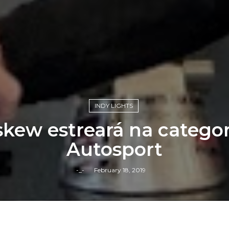
INDY LIGHTS
Askew estreará na categor
Autosport
-_-
February 18, 2019