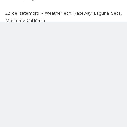
22 de setembro - WeatherTech Raceway Laguna Seca,
Monterey, Califórnia
Tags:
IndyCar Series
,
slide
facebook
twitter
google+
Rômulo Silva