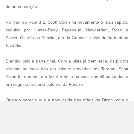
da nona posição.
No final do Round 2, Scott Dixon foi novamente o mais rápido,
seguido por Hunter-Reay, Pagenaud, Newgarden, Rossi e
Power. Os três da Penske, um da Ganassi e dois da Andretti no
Fast Six.
E então veio a parte final. Com a pista já bem seca, os pilotos
viravam na casa dos um minuto cravados em Toronto. Scott
Dixon foi o primeiro a fazer a volta na casa dos 59 segundos e
era seguido de perto pelo trio da Penske.
Quando parecia que a pole cairia nas mãos de Dixon, com o
tempo de 59.69, Newgarden usou a última tentativa para marcar
59.49, 0.20 segundos mais rápido e conquistar a sua quarta
pole position da temporada, a sexta da carreira na Indy. Dixon
largará em segundo, Pagenaud em terceiro, Power em quarto,