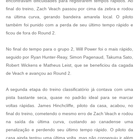
encontravam dificuldades para registrarem tempos rápidos. Ao
final do treino, Zach Veach passou por cima da zebra e rodou
na última curva, gerando bandeira amarela local. O piloto
também foi punido com a perda de seu último tempo rápido e
ficou de fora do Round 2.
No final do tempo para o grupo 2, Will Power foi o mais rápido,
seguido por Ryan Hunter-Reay, Simon Pagenaud, Takuma Sato,
Robert Wickens e Matheus Leist, que se beneficiou da cagada
de Veach e avançou ao Round 2.
A segunda etapa do treino classificatório já contava com uma
pista bastante seca, quase no padrão ideal para se marcar
voltas rápidas. James Hinchcliffe, piloto da casa, acabou, no
final do treino, cometendo o mesmo erro de Zach Veach e rodou
na saída da última curva, custando ao canadense uma
penalização e perdendo seu último tempo rápido. O piloto da
casa ainda tentou uma última volta, mas não conseguiu ir além