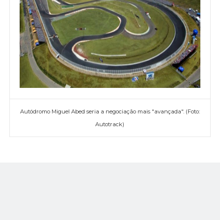
Autódromo Miguel Abed seria a negociação mais "avançada". (Foto:
Autotrack)
"Estou otimista quanto a essa corrida, parece promissora. Há
bastante trabalho a ser feito antes de podermos considerar um
contrato fechado, e isso pode acontecer já para 2018. Mas
todos sabemos que essas coisas não são concluídas até que
estejam, de fato, concluídas", filosofou.