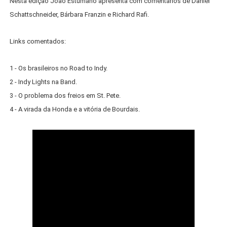
Nesta edição João Estumano apresenta com comentários de Daniel
Schattschneider, Bárbara Franzin e Richard Rafi.
Links comentados:
1 - Os brasileiros no Road to Indy.
2 - Indy Lights na Band.
3 - O problema dos freios em St. Pete.
4 - A virada da Honda e a vitória de Bourdais.